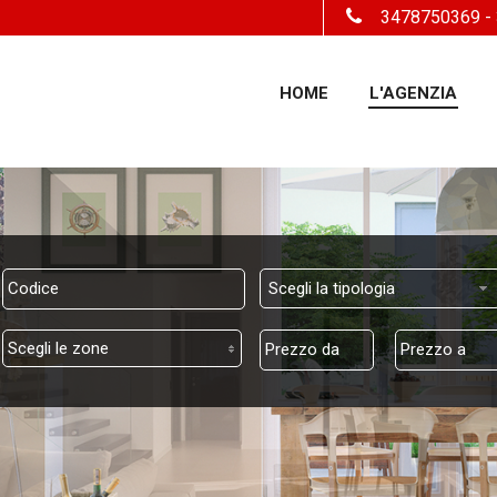
3478750369
-
HOME
L'AGENZIA
Scegli la tipologia
Scegli le zone