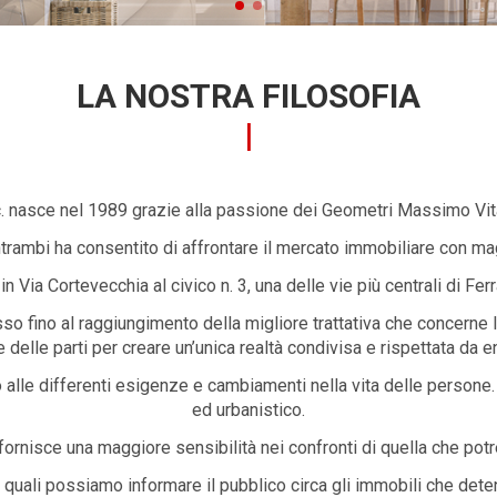
LA NOSTRA FILOSOFIA
. nasce nel 1989 grazie alla passione dei Geometri Massimo Vit
trambi ha consentito di affrontare il mercato immobiliare con m
in Via Cortevecchia al civico n. 3, una delle vie più centrali di Fer
o fino al raggiungimento della migliore trattativa che concerne l
e delle parti per creare un’unica realtà condivisa e rispettata da 
lle differenti esigenze e cambiamenti nella vita delle persone.
ed urbanistico.
fornisce una maggiore sensibilità nei confronti di quella che pot
le quali possiamo informare il pubblico circa gli immobili che de