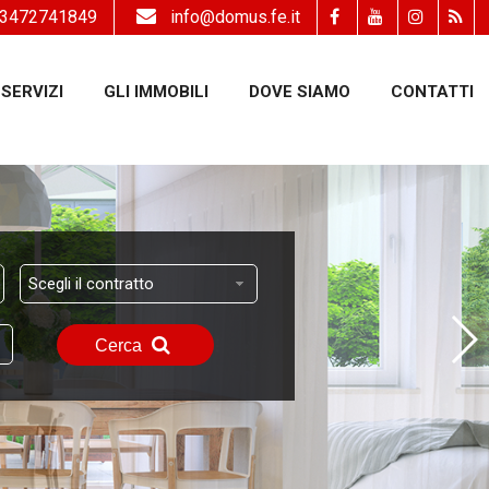
3472741849
info@domus.fe.it
SERVIZI
GLI IMMOBILI
DOVE SIAMO
CONTATTI
Scegli il contratto
Cerca